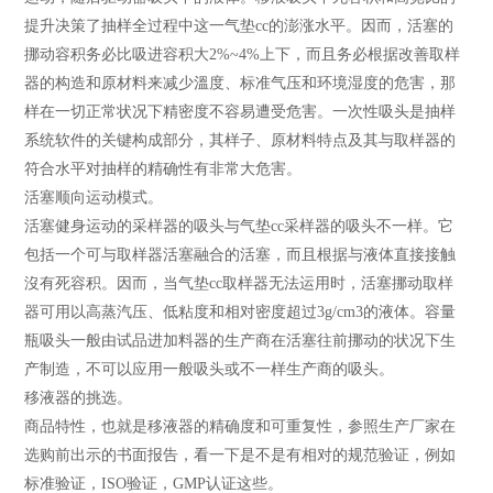
提升决策了抽样全过程中这一气垫cc的澎涨水平。因而，活塞的
挪动容积务必比吸进容积大2%~4%上下，而且务必根据改善取样
器的构造和原材料来减少溫度、标准气压和环境湿度的危害，那
样在一切正常状况下精密度不容易遭受危害。一次性吸头是抽样
系统软件的关键构成部分，其样子、原材料特点及其与取样器的
符合水平对抽样的精确性有非常大危害。
活塞顺向运动模式。
活塞健身运动的采样器的吸头与气垫cc采样器的吸头不一样。它
包括一个可与取样器活塞融合的活塞，而且根据与液体直接接触
沒有死容积。因而，当气垫cc取样器无法运用时，活塞挪动取样
器可用以高蒸汽压、低粘度和相对密度超过3g/cm3的液体。容量
瓶吸头一般由试品进加料器的生产商在活塞往前挪动的状况下生
产制造，不可以应用一般吸头或不一样生产商的吸头。
移液器
的挑选。
商品特性，也就是移液器的精确度和可重复性，参照生产厂家在
选购前出示的书面报告，看一下是不是有相对的规范验证，例如
标准验证，ISO验证，GMP认证这些。