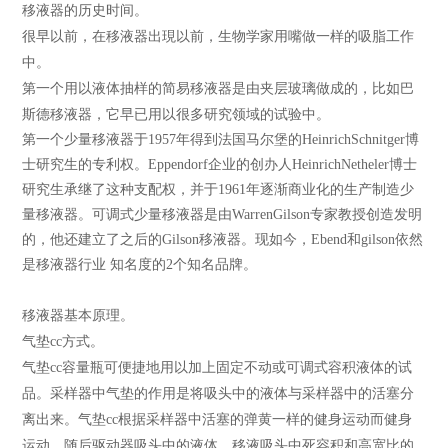
移液器
的历史时间。
很早以前，在移液器出現以前，生物学家用嘴做一样的吸脂工作
中。
第一个用以液体抽样的简易移液器是由夹层玻璃做成的，比如巴
斯德移液器，它早已用以很多研究领域的试验中。
第一个少量
移液器
于1957年得到法国马尔堡的HeinrichSchnitger博
士研究生的专利权。Eppendorf企业的创办人HeinrichNetheler博士
研究生承继了这种支配权，并于1961年逐渐商业化的生产制造少
量移液器。可调式少量移液器是由WarrenGilson专家教授创造发明
的，他还建立了之后的Gilson移液器。现如今，Ebend和gilson依然
是移液器行业 知名度的2个知名品牌。
移液器
基本原理。
气垫cc方式。
气垫cc容量瓶可便捷地用以加上固定不动或可调式容积液体的试
品。采样器中气垫的作用是将吸头中的液体与采样器中的活塞分
离出来。气垫cc根据采样器中活塞的弹黄一样的健身运动而健身
运动，随后驱动器吸头中的液体。移液吸头中死容积和高宽比的